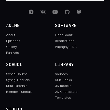
ANIME
SOFTWARE
About
OpenToonz
Episodes
RenderChan
Gallery
Papagayo-NG
Fan Arts
SCHOOL
LIBRARY
Synfig Course
Sources
Synfig Tutorials
Dub-Packs
Krita Tutorials
3D models
Blender Tutorials
2D Characters
Templates
STUDIO