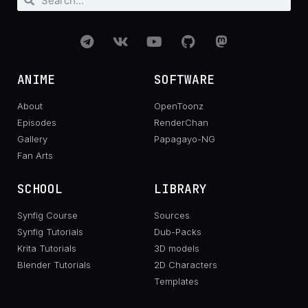
ANIME
SOFTWARE
About
OpenToonz
Episodes
RenderChan
Gallery
Papagayo-NG
Fan Arts
SCHOOL
LIBRARY
Synfig Course
Sources
Synfig Tutorials
Dub-Packs
Krita Tutorials
3D models
Blender Tutorials
2D Characters
Templates