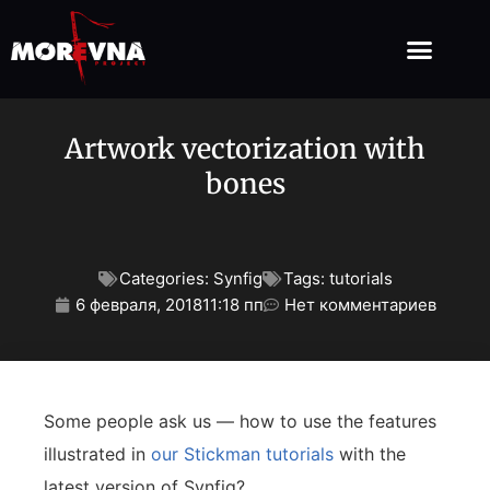
Artwork vectorization with
bones
Categories:
Synfig
Tags:
tutorials
6 февраля, 2018
11:18 пп
Нет комментариев
Some people ask us — how to use the features
illustrated in
our Stickman tutorials
with the
latest version of Synfig?