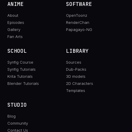
ANIME
SOFTWARE
About
OpenToonz
Episodes
RenderChan
Gallery
Papagayo-NG
Fan Arts
SCHOOL
LIBRARY
Synfig Course
Sources
Synfig Tutorials
Dub-Packs
Krita Tutorials
3D models
Blender Tutorials
2D Characters
Templates
STUDIO
Blog
Community
Contact Us