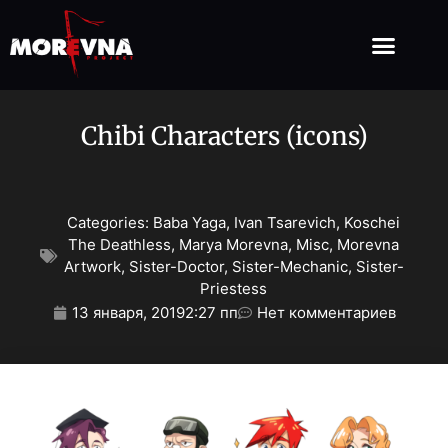
Chibi Characters (icons)
Categories:
Baba Yaga
,
Ivan Tsarevich
,
Koschei
The Deathless
,
Marya Morevna
,
Misc
,
Morevna
Artwork
,
Sister-Doctor
,
Sister-Mechanic
,
Sister-
Priestess
13 января, 2019
2:27 пп
Нет комментариев