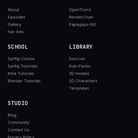
About
OpenToonz
Episodes
RenderChan
Gallery
Papagayo-NG
Fan Arts
SCHOOL
LIBRARY
Synfig Course
Sources
Synfig Tutorials
Dub-Packs
Krita Tutorials
3D models
Blender Tutorials
2D Characters
Templates
STUDIO
Blog
Community
Contact Us
Privacy Policy