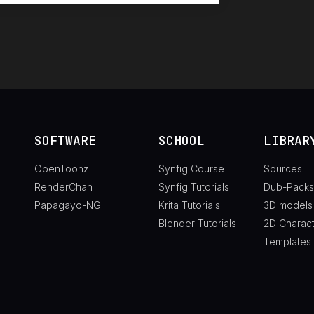
SOFTWARE
SCHOOL
LIBRAR
OpenToonz
Synfig Course
Sources
RenderChan
Synfig Tutorials
Dub-Packs
Papagayo-NG
Krita Tutorials
3D models
Blender Tutorials
2D Charac
Templates