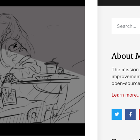
About M
The mission 
improvement 
open-source 
Learn more