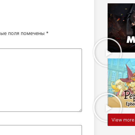
ные поля помечены
*
View more.