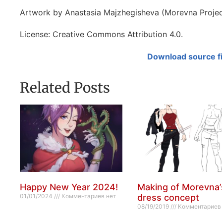
Artwork by Anastasia Majzhegisheva (Morevna Projec
License: Creative Commons Attribution 4.0.
Download source fi
Related Posts
Happy New Year 2024!
Making of Morevna’
01/01/2024
Комментариев нет
dress concept
08/19/2019
Комментариев 