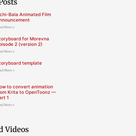
Posts
chi-Bala Animated Film
nnouncement
ad More »
toryboard for Morevna
pisode 2 (version 2)
ad More »
toryboard template
ad More »
ow to convert animation
rom Krita to OpenToonz —
art 1
ad More »
d Videos