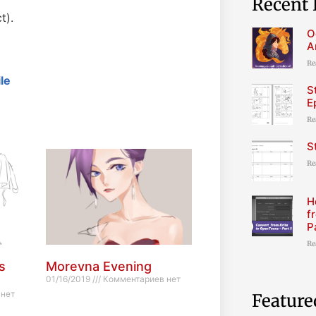
Recent 
t).
O
A
Re
le
S
E
Re
S
Re
H
f
P
Re
s
Morevna Evening
01/16/2019
Комментариев нет
нет
Feature