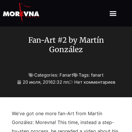
Fan-Art #2 by Martín
González
Categories:
Fanart
Tags:
fanart
20 июля, 2016
2:32 пп
Нет комментариев
We’ve got one more fan-Art from Martín
González: Morevna! This time, instead a step-
by-step process, he reoreded a video about his