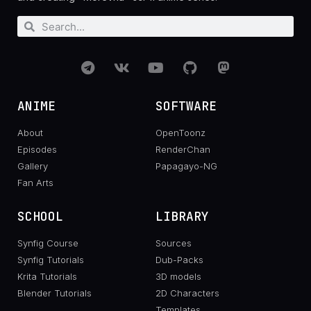
ANIME
SOFTWARE
About
OpenToonz
Episodes
RenderChan
Gallery
Papagayo-NG
Fan Arts
SCHOOL
LIBRARY
Synfig Course
Sources
Synfig Tutorials
Dub-Packs
Krita Tutorials
3D models
Blender Tutorials
2D Characters
Templates