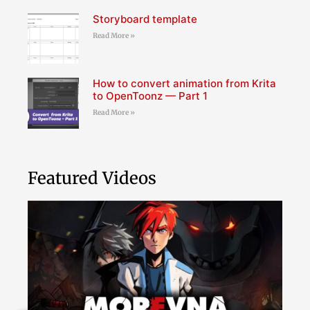
Storyboard template
Read More »
How to convert animation from Krita
to OpenToonz — Part 1
Read More »
Featured Videos