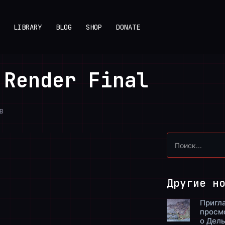
LIBRARY
BLOG
SHOP
DONATE
Render Final
в
Другие н
Пригл
просм
о Дел