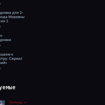
е
ровка для 2-
изода Моревны
сия 2
е
н
дровки
е
ашаем к
отру: Сериал
кий»
е
уемые
Легенда о