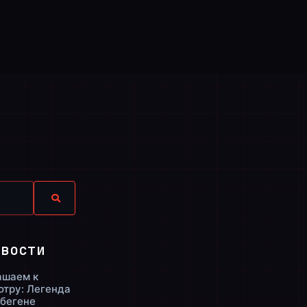
овости
ашаем к
отру: Легенда
ьбегене