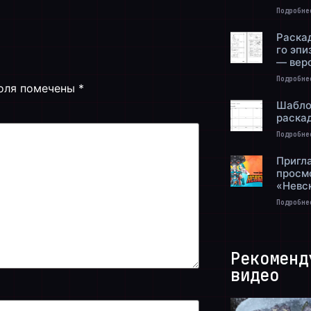
Подробне
Раскад
го эп
— вер
Подробне
поля помечены
*
Шабло
раска
Подробне
Пригл
просм
«Невс
Подробне
Рекоменд
видео