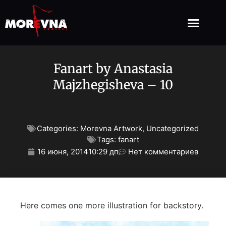
Fanart by Anastasia
Majzhegisheva – 10
Categories:
Morevna Artwork
,
Uncategorized
Tags:
fanart
16 июня, 2014
10:29 дп
Нет комментариев
Here comes one more illustration for backstory.